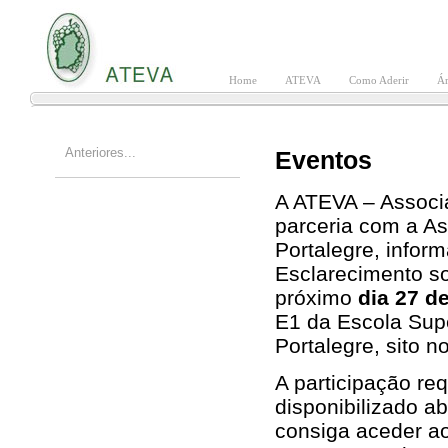
Home
ATEVA
Como Aderir
Ár
Anteriores...
Eventos
A ATEVA – Associa
parceria com a As
Portalegre, infor
Esclarecimento so
próximo
dia 27 d
E1 da Escola Supe
Portalegre, sito 
A participação req
disponibilizado a
consiga aceder ao