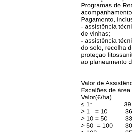
Programas de Ree
acompanhamento a
Pagamento, inclus
- assistência técn
de vinhas;
- assistência té
do solo, recolha d
proteção fitossa
ao planeamento d
Valor de Assistên
Escalões de área 
Valor(€/ha)
≤ 1* 39,0
> 1 = 10 36,
> 10 = 50 33,
> 50 = 100 30,