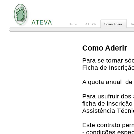
Home
ATEVA
Como Aderir
Ár
Como Aderir
Para se tornar só
Ficha de Inscriçã
A quota anual de 
Para usufruir dos
ficha de inscrição
Assistência Técni
Este contrato perm
- condições espec